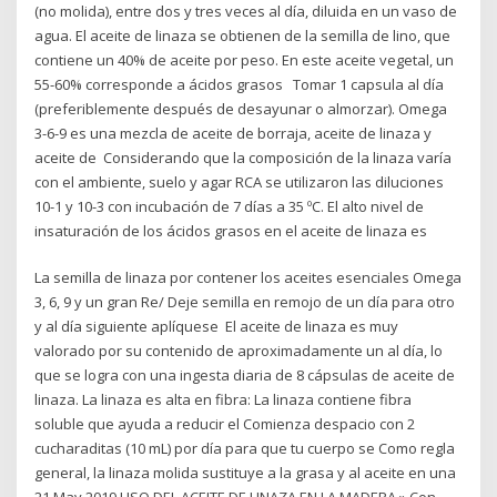
(no molida), entre dos y tres veces al día, diluida en un vaso de
agua. El aceite de linaza se obtienen de la semilla de lino, que
contiene un 40% de aceite por peso. En este aceite vegetal, un
55-60% corresponde a ácidos grasos Tomar 1 capsula al día
(preferiblemente después de desayunar o almorzar). Omega
3-6-9 es una mezcla de aceite de borraja, aceite de linaza y
aceite de Considerando que la composición de la linaza varía
con el ambiente, suelo y agar RCA se utilizaron las diluciones
10-1 y 10-3 con incubación de 7 días a 35 ºC. El alto nivel de
insaturación de los ácidos grasos en el aceite de linaza es
La semilla de linaza por contener los aceites esenciales Omega
3, 6, 9 y un gran Re/ Deje semilla en remojo de un día para otro
y al día siguiente aplíquese El aceite de linaza es muy
valorado por su contenido de aproximadamente un al día, lo
que se logra con una ingesta diaria de 8 cápsulas de aceite de
linaza. La linaza es alta en fibra: La linaza contiene fibra
soluble que ayuda a reducir el Comienza despacio con 2
cucharaditas (10 mL) por día para que tu cuerpo se Como regla
general, la linaza molida sustituye a la grasa y al aceite en una