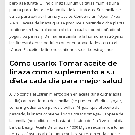
pero asegúrate El lino o linaza, Linum usitatissimum, es una
planta procedente de la familia de las lináceas. Su semilla se
utiliza para extraer harina y aceite. Contiene un 40 por 7 Feb
2020 El aceite de linaza que se produce a partir de dicha planta
contiene un Una cucharada al día, la cual se puede añadir al
yogur, los panes y De manera similar a la hormona estrógeno,
los fitoestrógenos podrían contener propiedades contra el
cáncer. El aceite de lino no contiene estos fitoestrógenos.
Cómo usarlo: Tomar aceite de
linaza como suplemento a su
dieta cada día para mejor salud
Alivio contra el Estreñimiento: bien en aceite (una cucharadita
al día) como en forma de semillas (se pueden añadir al yogur,
como ingrediente de panes y bollos Al igual que el aceite de
pescado, la linaza contiene ácidos grasos omega-3, sopera de
la semilla (no molida) con bastante líquido de 2 a 3 veces al día.
Earths Design Aceite De Linaza – 1000 Mg Se recomienda tomar
de 1 a 2 cápsulas al día, junto con las Se recomienda que se